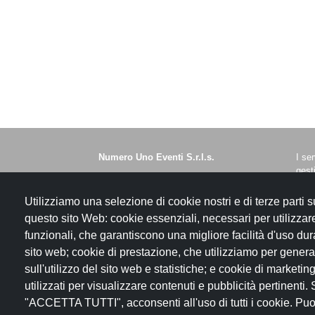
Numero Uno Eventi S.r.l.s.
I ser
gest
Via G. Squarcialupo, 7 - 00162 Roma
s.a.
Numero Rea: RM - 1462497
- C.
Utilizziamo una selezione di cookie nostri e di terze parti s
Codice Fiscale e Partita Iva
- Is
questo sito Web: cookie essenziali, necessari per utilizzare
13637241004
RM
funzionali, che garantiscono una migliore facilità d'uso dura
- N.
sito web; cookie di prestazione, che utilizziamo per genera
sull'utilizzo del sito web e statistiche; e cookie di marketi
utilizzati per visualizzare contenuti e pubblicità pertinenti.
"ACCETTA TUTTI", acconsenti all'uso di tutti i cookie. Puo