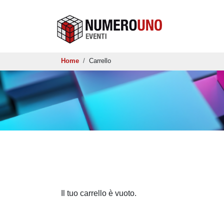
Salta al contenuto principale
Briciole di pane
Home
Carrello
Il tuo carrello è vuoto.