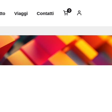
Menu profilo ute
0
tto
Viaggi
Contatti
elementi