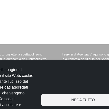
vizi biglietteria spettacoli sono
I servizi di Agenzia Viaggi sono ge
iti in autonomia da Prontobilgietto
in autonomia da Al di là dei Sogni
s.
Viaggi di Honeymoon Travel srl
Denominazione AL DI LA` DEI 
F. e P.IVA 110071001009
ulle pagine di
VIAGGI
cr. Reg. Imprese c/o C.C.I.A. di
 il sito Web; cookie
- Ragione sociale Honeymoon Tr
nte l'utilizzo del
 Rea RM-1276648
Srl
re dati aggregati
- Indirizzo sede legale: Largo San
Luca Evangelista 6 - 00176 Ro
ng, che vengono
- P. IVA 05739251006
 Se scegli
NEGA TUTTO
- Licenza: Aut. Reg. Lazio N.429 
i accettare e
26/07/1999