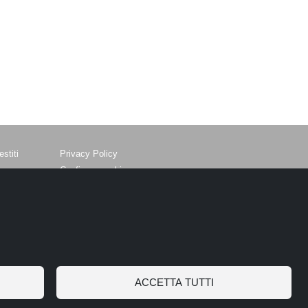
stiti
Privacy Policy
Configura cookie
Termini e condizioni
SOGNI
avel
ma RM
ACCETTA TUTTI
del