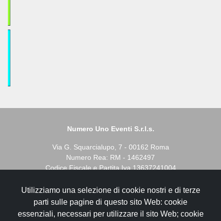
Numero Uno Eventi S.r.l.s.
Via G. Squarcialupo, 7 - 00162 Roma
Numero Rea: RM - 1462497
Codice Fiscale e Partita Iva 13637241004
Utilizziamo una selezione di cookie nostri e di terze
I servizi biglietteria spettacoli sono gestiti in autonomia da
parti sulle pagine di questo sito Web: cookie
Prontobilgietto s.a.s.
essenziali, necessari per utilizzare il sito Web; cookie
- C.F. e P.IVA 110071001009