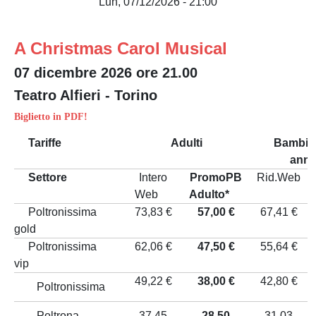
Lun, 07/12/2026 - 21:00
A Christmas Carol Musical
07 dicembre 2026 ore 21.00
Teatro Alfieri - Torino
Biglietto in PDF!
Tariffe
Adulti
Bambini
anni
Settore
Intero
PromoPB
Rid.Web
Web
Adulto*
B
Poltronissima
73,83 €
57,00 €
67,41 €
gold
Poltronissima
62,06 €
47,50 €
55,64 €
vip
49,22 €
38,00 €
42,80 €
Poltronissima
Poltrona
37,45
28,50
31,03