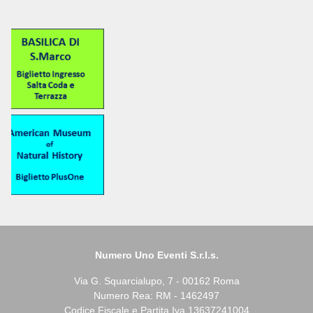
Numero Uno Eventi S.r.l.s.
Via G. Squarcialupo, 7 - 00162 Roma
Numero Rea: RM - 1462497
Codice Fiscale e Partita Iva 13637241004