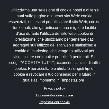
Utilizziamo una selezione di cookie nostri e di terze
I servizi biglietteria spettacoli sono gestiti in autonomia da
parti sulle pagine di questo sito Web: cookie
Prontobilgietto s.a.s.
essenziali, necessari per utilizzare il sito Web; cookie
- C.F. e P.IVA 110071001009
funzionali, che garantiscono una migliore facilità
- Iscr. Reg. Imprese c/o C.C.I.A. di RM
d'uso durante l'utilizzo del sito web; cookie di
- N. Rea RM-1276648
prestazione, che utilizziamo per generare dati
aggregati sull'utilizzo del sito web e statistiche; e
I servizi di Agenzia Viaggi sono gestiti in autonomia da Al di
là dei Sogni Viaggi di Honeymoon Travel srl
cookie di marketing, che vengono utilizzati per
Denominazione AL DI LA` DEI SOGNI VIAGGI
visualizzare contenuti e pubblicità pertinenti. Se
- Ragione sociale Honeymoon Travel Srl
scegli "ACCETTA TUTTI", acconsenti all'uso di tutti i
- Indirizzo sede legale: Largo San Luca Evangelista 6 -
cookie. Puoi accettare e rifiutare i singoli tipi di
00176 Roma RM
cookie e revocare il tuo consenso per il futuro in
- P. IVA 05739251006
qualsiasi momento in "Impostazioni".
- Licenza: Aut. Reg. Lazio N.429 del 26/07/1999
- Polizza RC: UnipolSai n.1/72444/319/157594748
Privacy policy
- F.do garanzia: Fondo vacanze felici 1311
Documentazione cookie
Impostazioni cookie
Privacy Policy