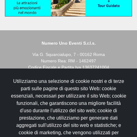
Numero Uno Eventi S.r.l.s.
Via G. Squarcialupo, 7 - 00162 Roma
Numero Rea: RM - 1462497
Codice Fiscale e Partita Iva 13637241004
Utilizziamo una selezione di cookie nostri e di terze
I servizi biglietteria spettacoli sono gestiti in autonomia da
parti sulle pagine di questo sito Web: cookie
Prontobilgietto s.a.s.
essenziali, necessari per utilizzare il sito Web; cookie
- C.F. e P.IVA 110071001009
funzionali, che garantiscono una migliore facilità
- Iscr. Reg. Imprese c/o C.C.I.A. di RM
d'uso durante l'utilizzo del sito web; cookie di
- N. Rea RM-1276648
prestazione, che utilizziamo per generare dati
aggregati sull'utilizzo del sito web e statistiche; e
I servizi di Agenzia Viaggi sono gestiti in autonomia da Al di
là dei Sogni Viaggi di Honeymoon Travel srl
cookie di marketing, che vengono utilizzati per