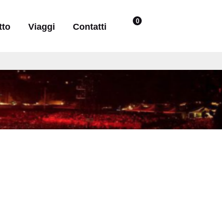
Menu profilo ute
0
tto
Viaggi
Contatti
elementi