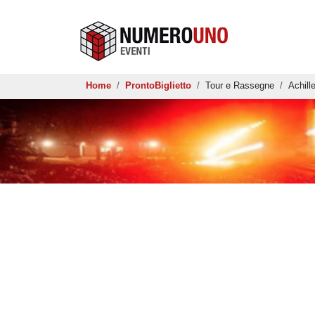
Salta al contenuto principale
Briciole di pane
Home
ProntoBiglietto
Tour e Rassegne
Achill