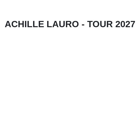
ACHILLE LAURO - TOUR 2027
ulle pagine di
 il sito Web; cookie
nte l'utilizzo del
re dati aggregati
ng, che vengono
 Se scegli
NEGA TUTTO
i accettare e