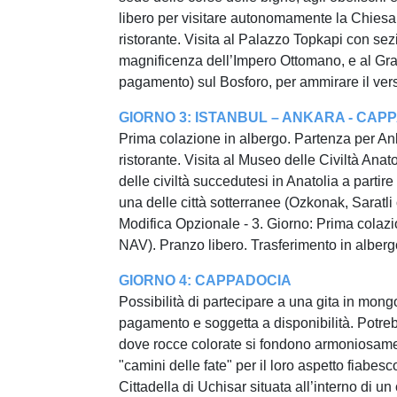
libero per visitare autonomamente la Chiesa d
ristorante. Visita al Palazzo Topkapi con sez
magnificenza dell’Impero Ottomano, e al Gran
pagamento) sul Bosforo, per ammirare il vers
GIORNO 3: ISTANBUL – ANKARA - CAPP
Prima colazione in albergo. Partenza per Ank
ristorante. Visita al Museo delle Civiltà Anat
delle civiltà succedutesi in Anatolia a parti
una delle città sotterranee (Ozkonak, Saratl
Modifica Opzionale - 3. Giorno: Prima colazi
NAV). Pranzo libero. Trasferimento in alberg
GIORNO 4: CAPPADOCIA
Possibilità di partecipare a una gita in mongo
pagamento e soggetta a disponibilità. Potreb
dove rocce colorate si fondono armoniosamen
"camini delle fate" per il loro aspetto fiabes
Cittadella di Uchisar situata all’interno di u