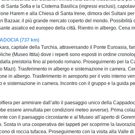
i Santa Sofia e la Cisterna Basilica (ingressi esclusi), capolavor
ione Harem e alla Chiesa di Santa Irene, dimora dei Sultani per 
 Bazaar, il più grande mercato coperto del mondo. Possibilità di 
ante asiatico ed europeo della città. Rientro in albergo. Cena i
ADOCIA (737 km)
ara, capitale della Turchia, attraversando il Ponte Euroasia, f
oliche (Museo Ittita) dove i reperti sono esposti in ordine cronolo
re dalla preistoria fino al periodo romano. Proseguimento per la 
i o Mazi). Trasferimento in albergo e sistemazione in camera. C
one in albergo. Trasferimento in aeroporto per il volo interno 
o e sistemazione in camera. Incontro con il gruppo e la guida pe
lfiera per ammirare dall’alto il paesaggio unico della Cappadocia
be essere annullata per condizioni meteo avverse). Prima colazion
te con il paesaggio circostante e al Museo all’aperto di Gore
co. Sosta in una cooperativa dei tappeti per scoprirne la lavorazio
n cono di roccia tufacea. Proseguimento con la visita alla Valle di