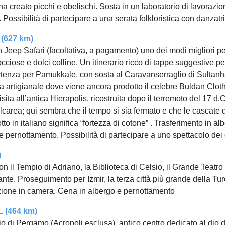
ha creato picchi e obelischi. Sosta in un laboratorio di lavorazio
Possibilità di partecipare a una serata folkloristica con danzatr
(627 km)
in Jeep Safari (facoltativa, a pagamento) uno dei modi migliori p
rocciose e dolci colline. Un itinerario ricco di tappe suggestive pe
rtenza per Pamukkale, con sosta al Caravanserraglio di Sultan
va artigianale dove viene ancora prodotto il celebre Buldan Cloth
sita all’antica Hierapolis, ricostruita dopo il terremoto del 17 
lcarea; qui sembra che il tempo si sia fermato e che le cascate d
o in italiano significa “fortezza di cotone” . Trasferimento in a
e pernottamento. Possibilità di partecipare a uno spettacolo dei 
)
con il Tempio di Adriano, la Biblioteca di Celsio, il Grande Tea
orante. Proseguimento per Izmir, la terza città più grande della T
azione in camera. Cena in albergo e pernottamento
 (464 km)
io di Pergamo (Acropoli esclusa), antico centro dedicato al dio d