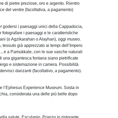
ne di pietre preziose, oro e argento. Rientro
ice del ventre (facoltativa, a pagamento)
er godersi i paesaggi unici della Cappadocia,
r fotografare i paesaggi e le caratteristiche
hani (o Agzikarahan o Alayhan), oggi museo.
, tessuto già apprezzato ai tempi dell’Impero
d.C., e a Pamukkale, con le sue vasche naturali
i una gigantesca fontana siano pietrificate
lbergo e sistemazione in camera. Possibilità
dervisci danzanti (facoltativo, a pagamento).
tro e l’Ephesus Experience Museum. Sosta in
urchia, considerata una delle più belle dopo
ella salute, Esculapio. Pranzo in ristorante.