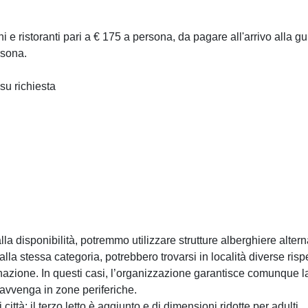
i e ristoranti pari a € 175 a persona, da pagare all'arrivo alla gu
rsona.
su richiesta
alla disponibilità, potremmo utilizzare strutture alberghiere alter
la stessa categoria, potrebbero trovarsi in località diverse rispe
inazione. In questi casi, l’organizzazione garantisce comunque la 
avvenga in zone periferiche.
città; il terzo letto è aggiunto e di dimensioni ridotte per adulti.