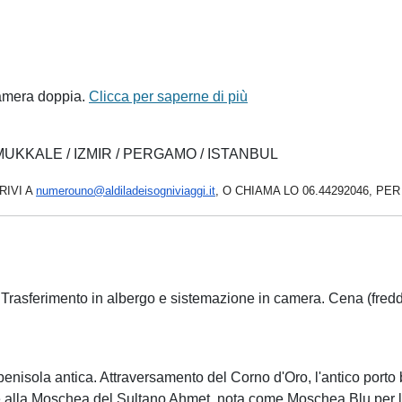
camera doppia.
Clicca per saperne di più
MUKKALE / IZMIR / PERGAMO / ISTANBUL
RIVI A
numerouno@
aldiladeisogniviaggi.it
, O CHIAMA LO 06.44292046, PE
 Trasferimento in albergo e sistemazione in camera. Cena (fredda
enisola antica. Attraversamento del Corno d'Oro, l'antico porto 
i e alla Moschea del Sultano Ahmet, nota come Moschea Blu per 