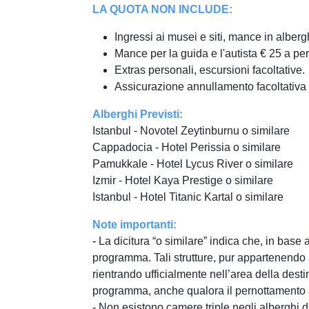
LA QUOTA NON INCLUDE:
Ingressi ai musei e siti, mance in albergh
Mance per la guida e l'autista € 25 a pe
Extras personali, escursioni facoltative.
Assicurazione annullamento facoltativa 
Alberghi Previsti:
Istanbul - Novotel Zeytinburnu o similare
Cappadocia - Hotel Perissia o similare
Pamukkale - Hotel Lycus River o similare
Izmir - Hotel Kaya Prestige o similare
Istanbul - Hotel Titanic Kartal o similare
Note importanti:
-
La dicitura “o similare” indica che, in base 
programma. Tali strutture, pur appartenendo al
rientrando ufficialmente nell’area della dest
programma, anche qualora il pernottamento 
- Non esistono camere triple negli alberghi di 