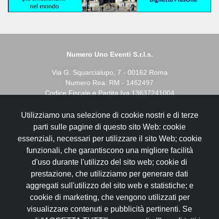
Numero Uno Eventi S.r.l.s.
Via G. Squarcialupo, 7 - 00162 Roma
Numero Rea: RM - 1462497
Codice Fiscale e Partita Iva 13637241004
Utilizziamo una selezione di cookie nostri e di terze
I servizi biglietteria spettacoli sono gestiti in autonomia da
parti sulle pagine di questo sito Web: cookie
Prontobilgietto s.a.s.
essenziali, necessari per utilizzare il sito Web; cookie
- C.F. e P.IVA 110071001009
funzionali, che garantiscono una migliore facilità
- Iscr. Reg. Imprese c/o C.C.I.A. di RM
d'uso durante l'utilizzo del sito web; cookie di
- N. Rea RM-1276648
prestazione, che utilizziamo per generare dati
aggregati sull'utilizzo del sito web e statistiche; e
I servizi di Agenzia Viaggi sono gestiti in autonomia da Al di
là dei Sogni Viaggi di Honeymoon Travel srl
cookie di marketing, che vengono utilizzati per
Denominazione AL DI LA` DEI SOGNI VIAGGI
visualizzare contenuti e pubblicità pertinenti. Se