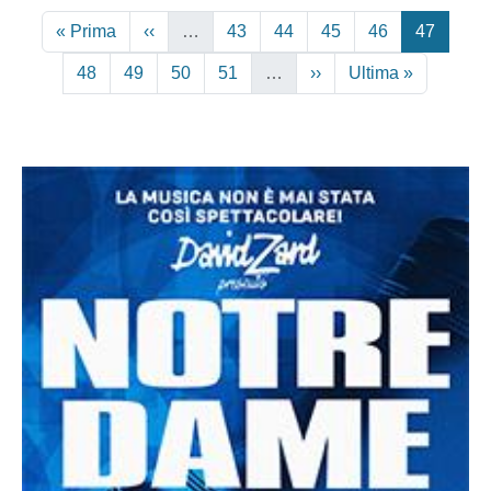
Paginazione
Prima pagina
Pagina precedente
Pagina
Pagina
Pagina
Pagina
Pagina
« Prima
‹‹
…
43
44
45
46
47
Pagina
Pagina
Pagina
Pagina
Pagina successiva
Ultima pagina
48
49
50
51
…
››
Ultima »